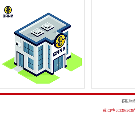
客服热线：0
冀ICP备202303203