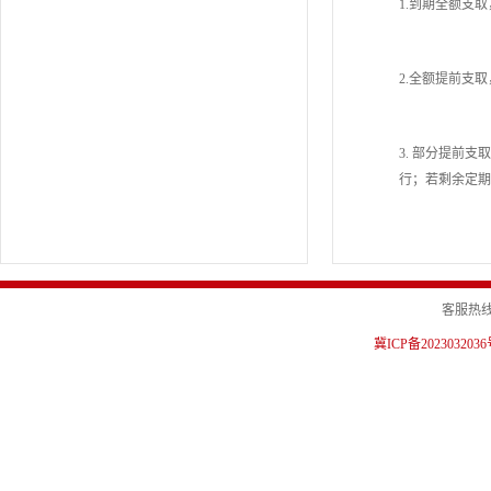
1.到期全额支
2.全额提前支
3. 部分提前
行；若剩余定期
客服热线：0
冀ICP备202303203